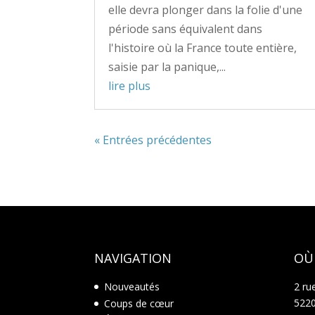
elle devra plonger dans la folie d'une
période sans équivalent dans
l'histoire où la France toute entière,
saisie par la panique,...
lire plus
« Entrées précédentes
NAVIGATION
OÙ
Nouveautés
2 ru
5220
Coups de cœur