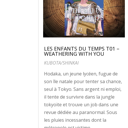
LES ENFANTS DU TEMPS T01 –
WEATHERING WITH YOU
KUBOTA/SHINKAI
Hodaka, un jeune lycéen, fugue de
son île natale pour tenter sa chance,
seul à Tokyo. Sans argent ni emploi,
il tente de survivre dans la jungle
tokyoïte et trouve un job dans une
revue dédiée au paranormal. Sous
les pluies incessantes dont la
métropole est victime,...