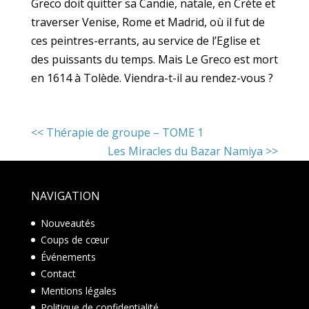
Greco doit quitter sa Candie, natale, en Crète et
traverser Venise, Rome et Madrid, où il fut de
ces peintres-errants, au service de l’Eglise et
des puissants du temps. Mais Le Greco est mort
en 1614 à Tolède. Viendra-t-il au rendez-vous ?
<<
Thérapie de groupe – TOME 1
Les Miracles du Bazar Namiya
>>
NAVIGATION
Nouveautés
Coups de cœur
Événements
Contact
Mentions légales
Politique de confidentialité